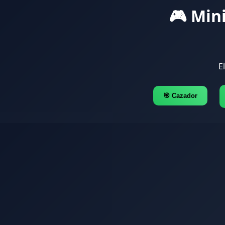
🎮 Min
E
🎯 Cazador